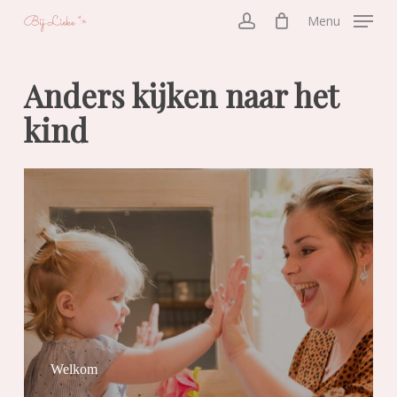
Skip
Menu
to
account
main
Anders kijken naar het
content
kind
Welkom