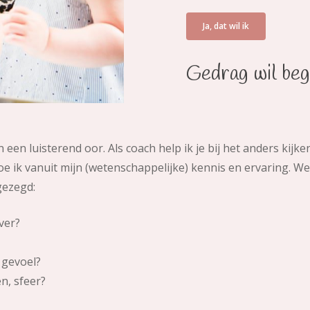
Ja, dat wil ik
Gedrag wil beg
en luisterend oor. Als coach help ik je bij het anders kijke
doe ik vanuit mijn (wetenschappelijke) kennis en ervaring. W
gezegd:
ver?
 gevoel?
n, sfeer?