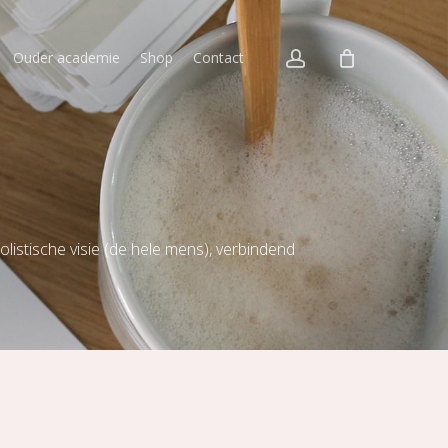
account
Ouder academie
Shop
Contact
olistische visie (de hele mens), verbindend