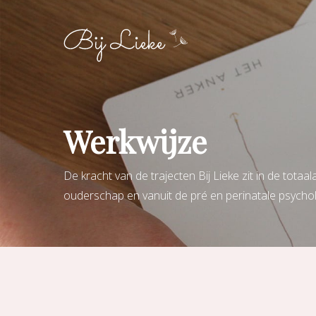
Skip
to
main
content
Werkwijze
De kracht van de trajecten Bij Lieke zit in de totaa
ouderschap en vanuit de pré en perinatale psycho