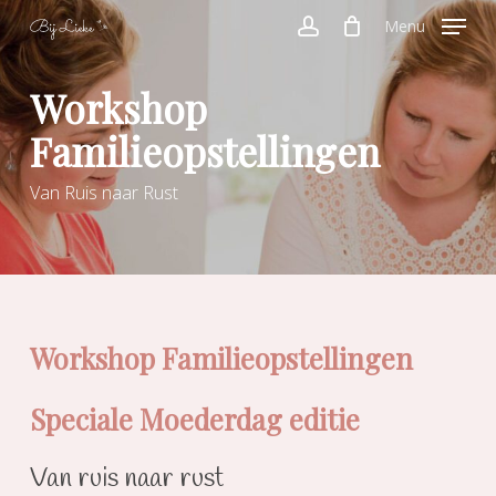
Skip
Menu
to
account
main
Workshop
content
Familieopstellingen
Van Ruis naar Rust
Workshop Familieopstellingen
Speciale Moederdag editie
Van ruis naar rust