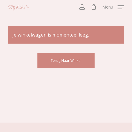
Skip
Menu
to
account
main
content
Je winkelwagen is momenteel leeg.
Terug Naar Winkel